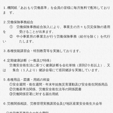
１.機関紙「あおもり労働基準」を会員の皆様に毎月無料で配布しており
ま す。
２.労働保険事務組合
① 労働保険事務組合加入により、事業主の方々も労災保険の適用
を 受けることが出来ます。
② 中小事業所の事業主が行う労働保険事務（給付を除く）を代行
い たします。
３.各種技能講習会・特別教育等を実施しております。
４.定期健康診断（一般及び特殊）
労働安全衛生法に基づく健康診断を会社単独（原則2０名以上）、又
は 集合（１人より）健診会場にて巡回健診を実施しています。
５.各種用品・図書・用紙の斡旋
①安全週間・衛生週間・年末年始無災害運動及び安全衛生関係用品
②労働基準法関係、労働安全衛生法等の関係図書
③労働関係官署に対する届出用紙
６.労務関係相談、労務管理実務講習会及び地区産業安全衛生大会等