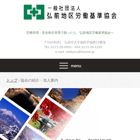
労務管理・安全衛生管理で困ったら、弘前地区労働基準協会へ
〒036-8081 弘前市大字福田字福岡10番地
TEL.0172-26-0663 FAX.0172-29-1226
e-mail: rokikyou@hiroroki.jp
トップ
›
協会の紹介・加入案内